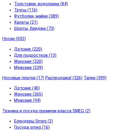
Толстовки, водолазки (84)
Трусы (116)
Футболки, майки (389)
Халаты (21)
Шорты, бриджи (73)
Носки (692)
Детские (220)
Для подростков (13)
Женские (220)
Мужские (239)
Носовые платки (17)
Распродажа! (326)
Тапки (399)
Детские (40)
Женские (265)
Мужские (94)
Техника и посуда премиум-класса SMEG (2)
Блендеры Smeg (2)
Посуда smeg (16)