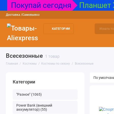
Покупай сегодня
Планшет X
Доставка /Самовывоз
КАТЕГОРИИ
"Разное"
Power Bank (внешний аккумулятор)
USB накопител
Всесезонные
1 товар
Главная
Костюмы
Костюмы по сезону
Всесезонные
Категории
"Разное" (1065)
Power Bank (внешний
аккумулятор) (55)