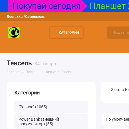
Покупай сегодня
Планшет X
Доставка /Самовывоз
КАТЕГОРИИ
"Разное"
Power Bank (внешний аккумулятор)
USB накопител
Тенсель
34 товара
Главная
Постельное белье
Тенсель
2 сп. с 
Категории
"Разное" (1065)
Power Bank (внешний
аккумулятор) (55)