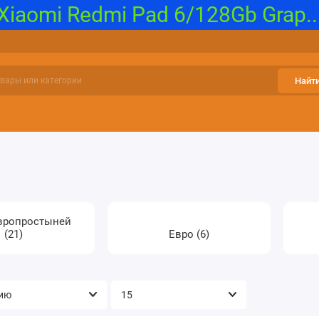
iaomi Redmi Pad 6/128Gb Grap..
Найт
и, Карты памяти
Бытовая климатическая техника
Гаджеты 
Европростыней
(21)
Евро (6)