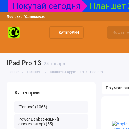
Покупай сегодня
Планшет X
Доставка /Самовывоз
КАТЕГОРИИ
"Разное"
Power Bank (внешний аккумулятор)
USB накопител
IPad Pro 13
24 товара
Главная
Планшеты
Планшеты Apple iPad
IPad Pro 13
Категории
"Разное" (1065)
Power Bank (внешний
аккумулятор) (55)